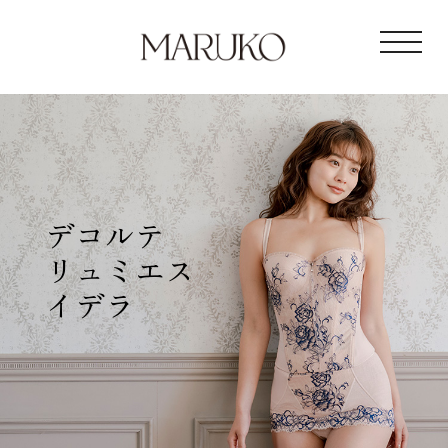
toggl
デコルテ
リュミエス
イデラ