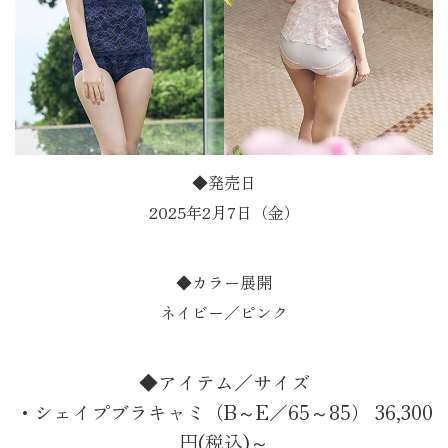
◆発売日
2025年2月7日（金）
◆カラー展開
ネイビー／ピンク
◆アイテム／サイズ
・シェイプブラキャミ（B～E／65～85） 36,300
円(税込)～