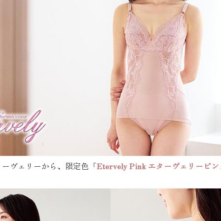
ターヴェリーから、限定色「
Etervely Pink エターヴェリーピ